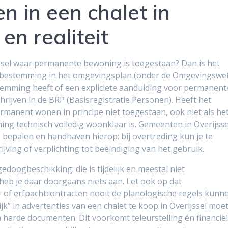
 in een chalet in
 en realiteit
jssel waar permanente bewoning is toegestaan? Dan is het
 de bestemming in het omgevingsplan (onder de Omgevingswet
temming heeft of een expliciete aanduiding voor permanent
hrijven in de BRP (Basisregistratie Personen). Heeft het
rmanent wonen in principe niet toegestaan, ook niet als he
ning technisch volledig woonklaar is. Gemeenten in Overijsse
– bepalen en handhaven hierop; bij overtreding kun je te
ing of verplichting tot beëindiging van het gebruik.
oogbeschikking: die is tijdelijk en meestal niet
heb je daar doorgaans niets aan. Let ook op dat
 of erfpachtcontracten nooit de planologische regels kunn
k” in advertenties van een chalet te koop in Overijssel moe
n harde documenten. Dit voorkomt teleurstelling én financië