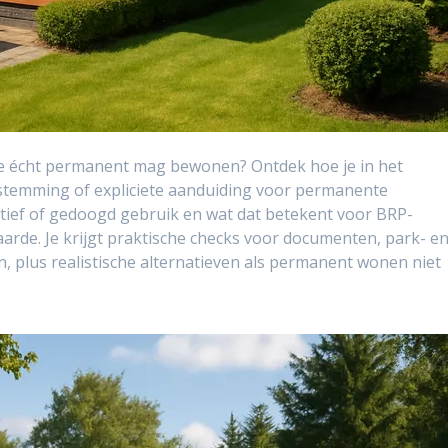
t je écht permanent mag bewonen? Ontdek hoe je in het
temming of expliciete aanduiding voor permanente
eatief of gedoogd gebruik en wat dat betekent voor BRP-
aarde. Je krijgt praktische checks voor documenten, park- e
plus realistische alternatieven als permanent wonen niet