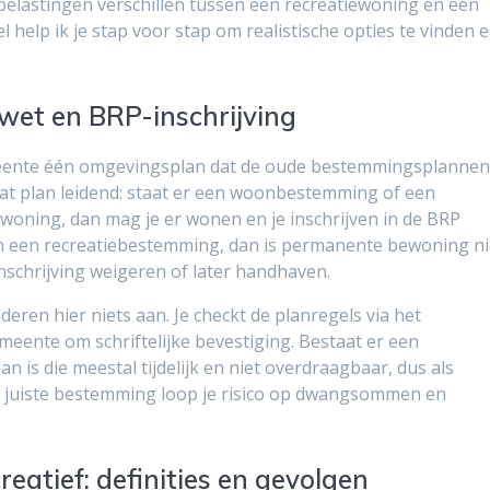
belastingen verschillen tussen een recreatiewoning en een
help ik je stap voor stap om realistische opties te vinden 
et en BRP-inschrijving
meente één omgevingsplan dat de oude bestemmingsplanne
 dat plan leidend: staat er een woonbestemming of een
woning, dan mag je er wonen en je inschrijven in de BRP
een een recreatiebestemming, dan is permanente bewoning ni
schrijving weigeren of later handhaven.
ren hier niets aan. Je checkt de planregels via het
meente om schriftelijke bevestiging. Bestaat er een
s die meestal tijdelijk en niet overdraagbaar, dus als
r juiste bestemming loop je risico op dwangsommen en
eatief: definities en gevolgen