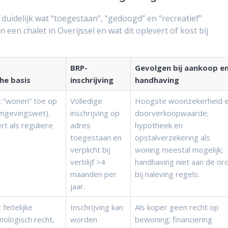
duidelijk wat “toegestaan”, “gedoogd” en “recreatief”
n chalet in Overijssel en wat dit oplevert of kost bij
BRP-
Gevolgen bij aankoop e
che basis
inschrijving
handhaving
 “wonen” toe op
Volledige
Hoogste woonzekerheid 
Omgevingswet).
inschrijving op
doorverkoopwaarde;
rt als reguliere
adres
hypotheek en
toegestaan en
opstalverzekering als
verplicht bij
woning meestal mogelijk;
verblijf >4
handhaving niet aan de or
maanden per
bij naleving regels.
jaar.
eitelijke
Inschrijving kan
Als koper geen recht op
ologisch recht,
worden
bewoning; financiering