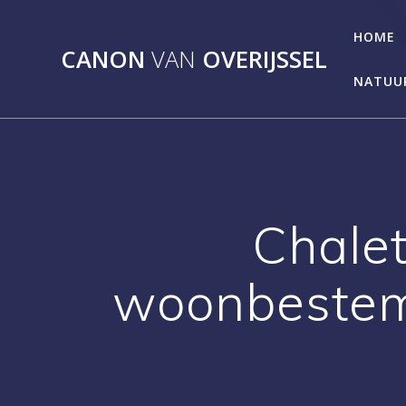
Skip
to
HOME
CANON
VAN
OVERIJSSEL
content
NATUU
Chalet
woonbestem