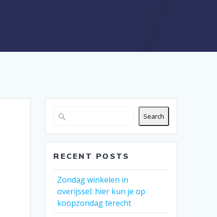
Search
RECENT POSTS
Zondag winkelen in
overijssel: hier kun je op
koopzondag terecht