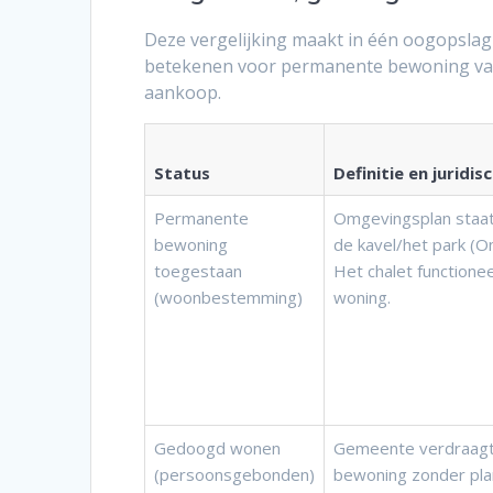
Deze vergelijking maakt in één oogopslag 
betekenen voor permanente bewoning van ee
aankoop.
Status
Definitie en juridis
Permanente
Omgevingsplan staat
bewoning
de kavel/het park (
toegestaan
Het chalet functionee
(woonbestemming)
woning.
Gedoogd wonen
Gemeente verdraagt f
(persoonsgebonden)
bewoning zonder plan