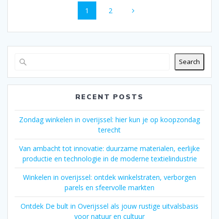
Page
Page
1
2
navigation
Search
RECENT POSTS
Zondag winkelen in overijssel: hier kun je op koopzondag
terecht
Van ambacht tot innovatie: duurzame materialen, eerlijke
productie en technologie in de moderne textielindustrie
Winkelen in overijssel: ontdek winkelstraten, verborgen
parels en sfeervolle markten
Ontdek De bult in Overijssel als jouw rustige uitvalsbasis
voor natuur en cultuur